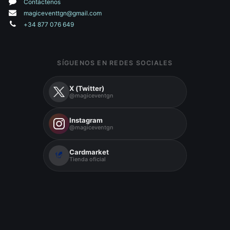
Contáctenos
magiceventtgn@gmail.com
+34 877 076 649
SÍGUENOS EN REDES SOCIALES
X (Twitter)
@magiceventgn
Instagram
@magiceventgn
Cardmarket
Tienda oficial