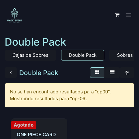
Ir al contenido
Double Pack
Cajas de Sobres
Double Pack
Sobres
Double Pack
No se han encontrado resultados para "
op09
".
Mostrando resultados para "
op-09
'.
Agotado
ONE PIECE CARD