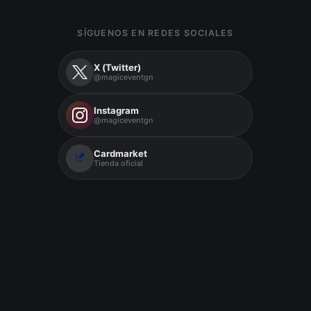
SÍGUENOS EN REDES SOCIALES
X (Twitter)
@magiceventgn
Instagram
@magiceventgn
Cardmarket
Tienda oficial