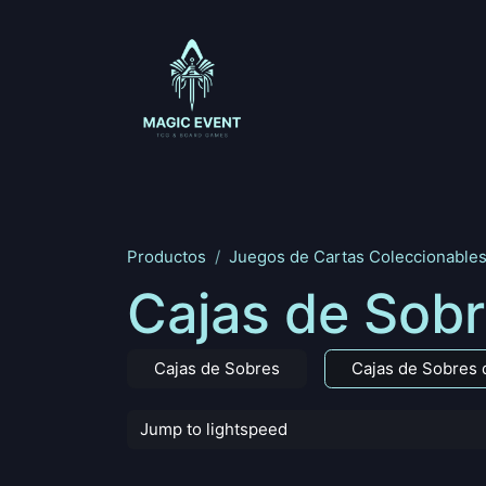
Ir al contenido
Magic: The Gathering
One Piece
Riftbou
Productos
Juegos de Cartas Coleccionable
Cajas de Sobr
Cajas de Sobres
Cajas de Sobres 