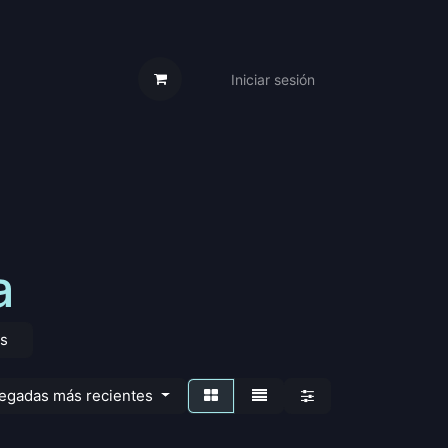
Iniciar sesión
s Cartas
Trabaja Con Nosotros
a
os
legadas más recientes