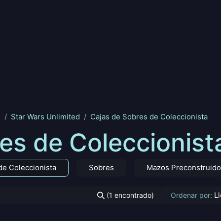
nd
Pokemon
Digimon
Star Wars: Unlimited
Vende tu
s
Star Wars Unlimited
Cajas de Sobres de Coleccionista
es de Coleccionist
de Coleccionista
Sobres
Mazos Preconstruid
L
(1 encontrado)
Ordenar por: