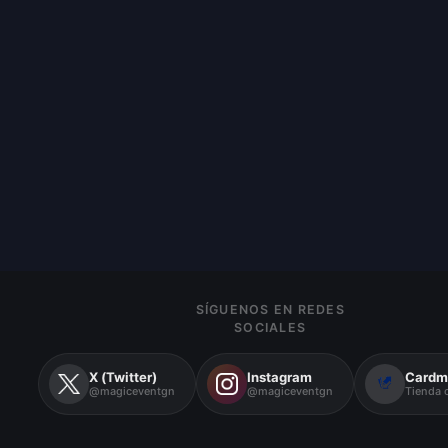
SÍGUENOS EN REDES
SOCIALES
X (Twitter)
Instagram
Cardm
@magiceventgn
@magiceventgn
Tienda o