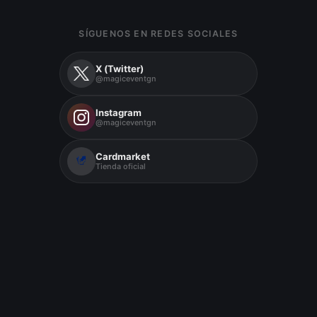
SÍGUENOS EN REDES SOCIALES
X (Twitter)
@magiceventgn
Instagram
@magiceventgn
Cardmarket
Tienda oficial