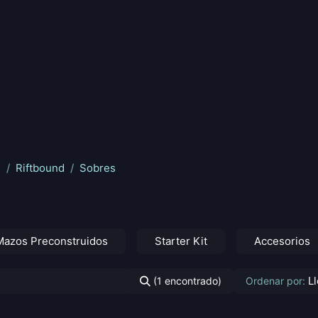
nd
Pokemon
Digimon
Star Wars: Unlimited
Vende tu
s
Riftbound
Sobres
Mazos Preconstruidos
Starter Kit
Accesorios
L
(1 encontrado)
Ordenar por: