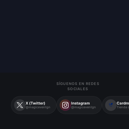
SÍGUENOS EN REDES
SOCIALES
X (Twitter)
Instagram
Cardm
@magiceventgn
@magiceventgn
Tienda o