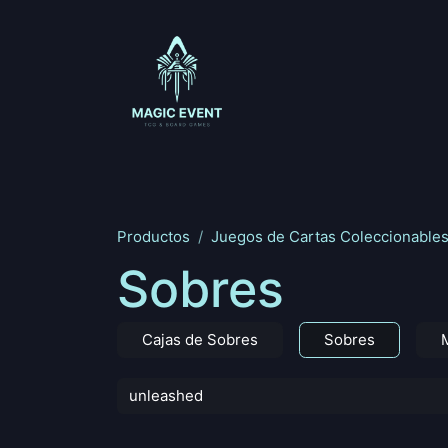
Ir al contenido
Magic: The Gathering
One Piece
Riftbou
Productos
Juegos de Cartas Coleccionable
Sobres
Cajas de Sobres
Sobres